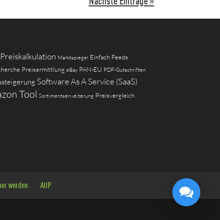
Nächste Einträge »
Preiskalkulation
Einfach Feeds
Marktspiegel
cherche
Preisermittlung
PAN-EU
eBay
PDF-Gutschriften
Software As A Service (SaaS)
ssteigerung
zon Tool
Preisvergleich
Sortimentserweiterung
ner werden
AUP