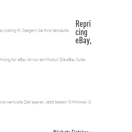
Repri
-Listing Ki. Steigern Sie Ihre Verkäufe.
cing
eBay,
ePricing für eBay ist nur ein Modul Die eBay Suite
d wertvolle Zeit sparen. Jetzt testen! 0 Minimal- &