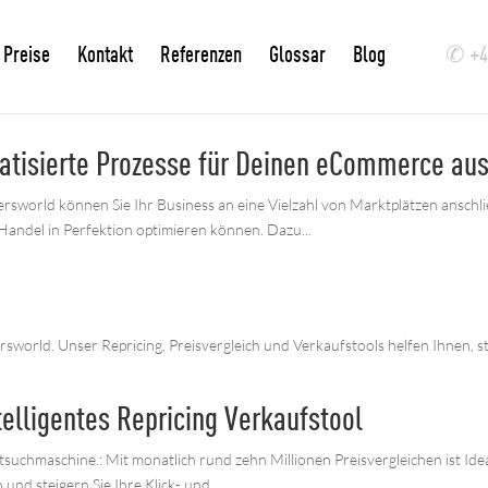
Preise
Kontakt
Referenzen
Glossar
Blog
✆ +49
matisierte Prozesse für Deinen eCommerce aus
rsworld können Sie Ihr Business an eine Vielzahl von Marktplätzen anschl
Handel in Perfektion optimieren können. Dazu...
ersworld. Unser Repricing, Preisvergleich und Verkaufstools helfen Ihnen, 
elligentes Repricing Verkaufstool
ktsuchmaschine.: Mit monatlich rund zehn Millionen Preisvergleichen ist 
und steigern Sie Ihre Klick- und...