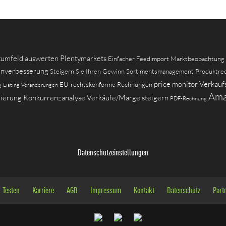
tumfeld auswerten
Plentymarkets
Einfacher Feedimport
Marktbeobachtung
nverbesserung
Steigern Sie Ihren Gewinn
Sortimentsmanagement
Produktre
price monitor
Verkauf
g
EU-rechtskonforme Rechnungen
Listing-Veränderungen
Ama
ierung
Konkurrenzanalyse
Verkäufe/Marge steigern
PDF-Rechnung
Datenschutzeinstellungen
Testen
Karriere
AGB
Impressum
Kontakt
Datenschutz
Part