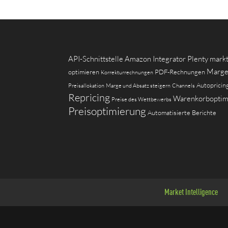
API-Schnittstelle
Amazon Integrator
Plenty
mark
Marge
optimieren
PDF-Rechnungen
Korrekturrechnungen
Autopricin
Preisallokation
Marge und Absatz steigern
Channels
Repricing
Warenkorboptim
Preise des Wettbewerbs
Preisoptimierung
Automatisierte Berichte
Market Intelligence