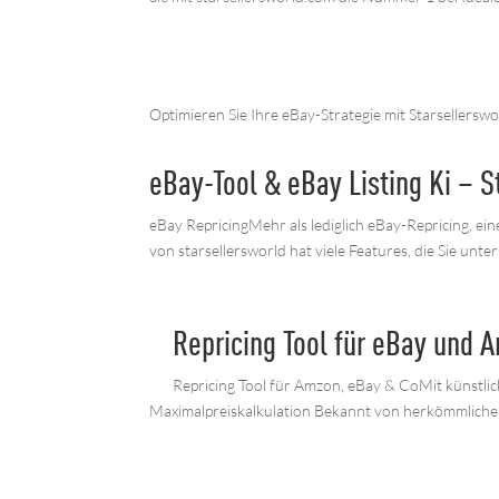
Optimieren Sie Ihre eBay-Strategie mit Starsellerswo
eBay-Tool & eBay Listing Ki – S
eBay RepricingMehr als lediglich eBay-Repricing, eine
von starsellersworld hat viele Features, die Sie unter
Repricing Tool für eBay und 
Repricing Tool für Amzon, eBay & CoMit künstlic
Maximalpreiskalkulation Bekannt von herkömmlichen