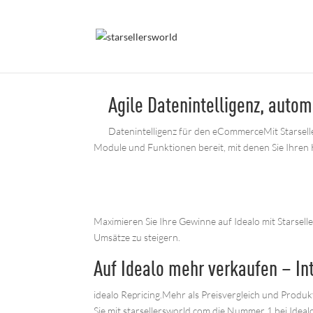
Agile Datenintelligenz, auto
Datenintelligenz für den eCommerceMit Starselle
Module und Funktionen bereit, mit denen Sie Ihren 
Maximieren Sie Ihre Gewinne auf Idealo mit Starsell
Umsätze zu steigern.
Auf Idealo mehr verkaufen – Int
idealo Repricing.Mehr als Preisvergleich und Produ
Sie mit starsellersworld.com die Nummer 1 bei Idealo 