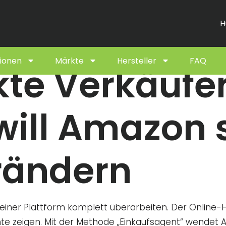
H
ionen
Märkte
Hersteller
FAQ
kte Verkäufe
 will Amazon 
rändern
iner Plattform komplett überarbeiten. Der Online-Hä
nte zeigen. Mit der Methode „Einkaufsagent“ wendet