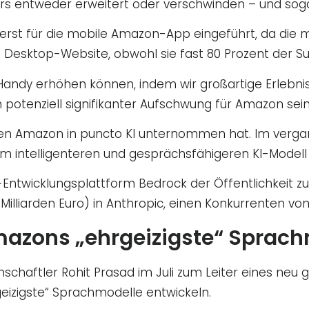
zers entweder erweitert oder verschwinden – und s
uerst für die mobile Amazon-App eingeführt, da die m
die Desktop-Website, obwohl sie fast 80 Prozent de
andy erhöhen können, indem wir großartige Erlebnis
potenziell signifikanter Aufschwung für Amazon sein“
ritt, den Amazon in puncto KI unternommen hat. Im v
m intelligenteren und gesprächsfähigeren KI-Modell 
Entwicklungsplattform Bedrock der Öffentlichkeit zu
,8 Milliarden Euro) in Anthropic, einen Konkurrenten vo
mazons „ehrgeizigste“ Sprach
chaftler Rohit Prasad im Juli zum Leiter eines neu 
geizigste“ Sprachmodelle entwickeln.