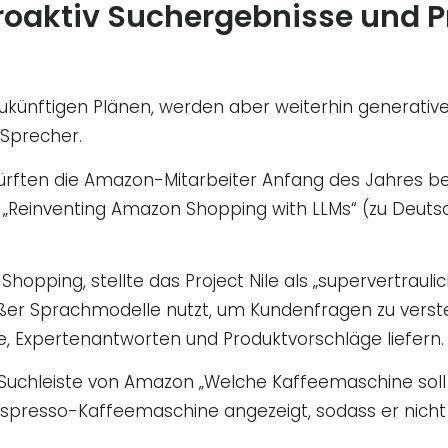
proaktiv Suchergebnisse und 
u zukünftigen Plänen, werden aber weiterhin generativ
-Sprecher.
ect dürften die Amazon-Mitarbeiter Anfang des Jahre
l „Reinventing Amazon Shopping with LLMs“ (zu Deu
pping, stellte das Project Nile als „supervertraulich“
ßer Sprachmodelle nutzt, um Kundenfragen zu verste
e, Expertenantworten und Produktvorschläge liefern.
e Suchleiste von Amazon „Welche Kaffeemaschine sol
Espresso-Kaffeemaschine angezeigt, sodass er nicht