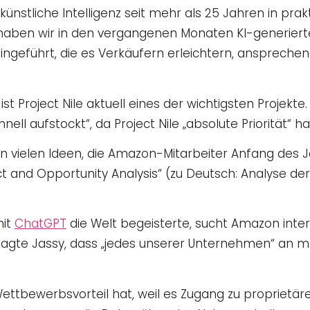
nstliche Intelligenz seit mehr als 25 Jahren in prakti
 haben wir in den vergangenen Monaten KI-generierte
geführt, die es Verkäufern erleichtern, anspreche
st Project Nile aktuell eines der wichtigsten Projekt
ell aufstockt“, da Project Nile „absolute Priorität“ ha
on vielen Ideen, die Amazon-Mitarbeiter Anfang des
t and Opportunity Analysis“ (zu Deutsch: Analyse d
mit
ChatGPT
die Welt begeisterte, sucht Amazon in
t sagte Jassy, dass „jedes unserer Unternehmen“ an 
 Wettbewerbsvorteil hat, weil es Zugang zu propriet