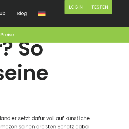
LOGIN
TESTEN
ub
Blog
Preise
r? So
seine
ndler setzt dafür voll auf künstliche
 Amazon seinen größten Schatz dabei