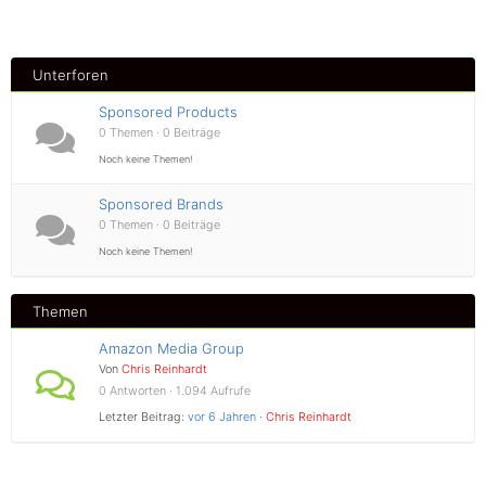
Unterforen
Sponsored Products
0 Themen · 0 Beiträge
Noch keine Themen!
Sponsored Brands
0 Themen · 0 Beiträge
Noch keine Themen!
Themen
Amazon Media Group
Von
Chris Reinhardt
0 Antworten · 1.094 Aufrufe
Letzter Beitrag:
vor 6 Jahren
·
Chris Reinhardt