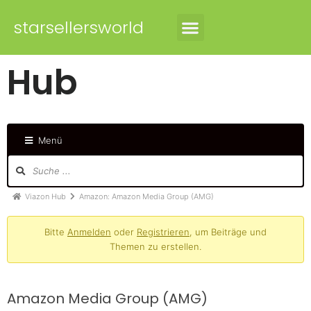
starsellersworld
Hub
Menü
Viazon Hub
Amazon: Amazon Media Group (AMG)
Bitte
Anmelden
oder
Registrieren
, um Beiträge und
Themen zu erstellen.
Amazon Media Group (AMG)