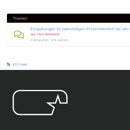
Themen
Einsparungen im zweistelligen Prozentbereich bei de
Von
Chris Reinhardt
0 Antworten · 916 Aufrufe
RSS-Feed