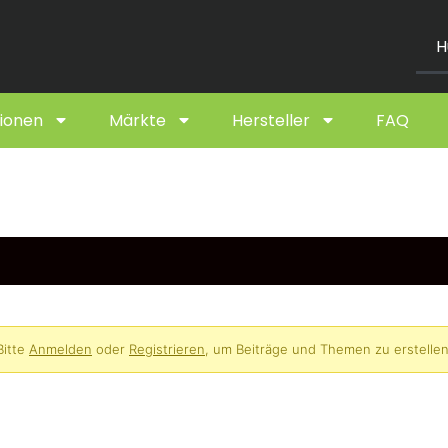
H
ionen
Märkte
Hersteller
FAQ
Bitte
Anmelden
oder
Registrieren
, um Beiträge und Themen zu erstellen