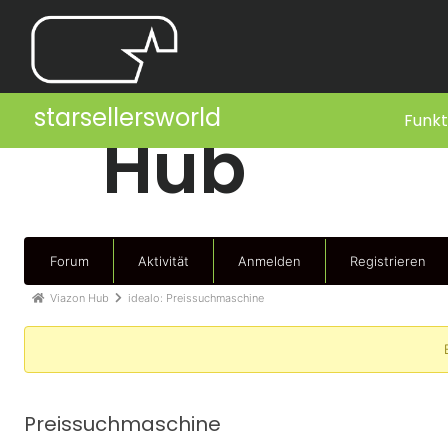
starsellersworld
Funkt
Hub
Forum
Aktivität
Anmelden
Registrieren
Viazon Hub
idealo: Preissuchmaschine
Preissuchmaschine