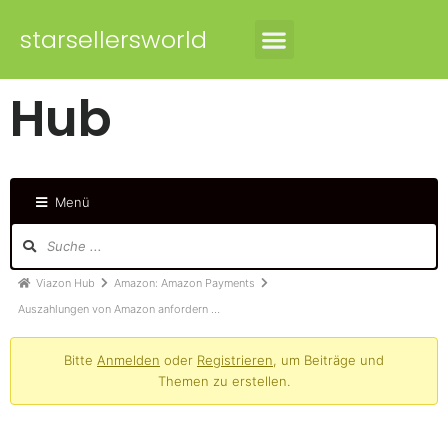
starsellersworld
Hub
Menü
Viazon Hub
Amazon: Amazon Payments
Auszahlungen von Amazon anfordern …
Bitte
Anmelden
oder
Registrieren
, um Beiträge und
Themen zu erstellen.