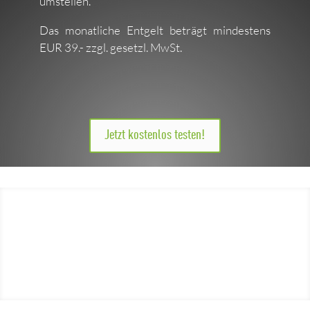
umstellen.
Das monatliche Entgelt beträgt mindestens
EUR 39.- zzgl. gesetzl. MwSt.
Jetzt kostenlos testen!