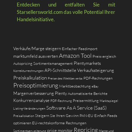
Entdecken und entfalten Sie mit
Starsellersworld.com das volle Potential Ihrer
Handelsinitiative.
Verkäufe/Marge steigern
Einfacher Feedimport
Amazon Tool
marktumfeld auswerten
Preisvergleich
Plentymarkets
Autopricing
Sortimentsmanagement
API-Schnittstelle
Verkaufssteigerung
Korrekturrechnungen
Preiskalkulation
PDF-Rechnungen
Preise des Wettbewerbs
Preisoptimierung
Marktbeobachtung
eBay
Margenverbesserung
Plenty
Automatisierte Berichte
Konkurrenzanalyse
Preisermittlung
PDF-Rechnung
Marktspiegel
Software As A Service (SaaS)
Listing-Veränderungen
Steigern Sie Ihren Gewinn
PAN-EU
Einfach Feeds
Preisallokation
optimieren
EU-rechtskonforme Rechnungen
Repricing
price monitor
Sortimentserweiterung
Marge und